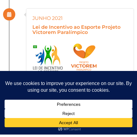
JUNHO 2021
Lei de Incentivo ao Esporte Projeto
Victorem Paralímpico
JUNHO 2021
Parceria com a SMEL (Secretaria
Municipal de Esporte e Lazer)